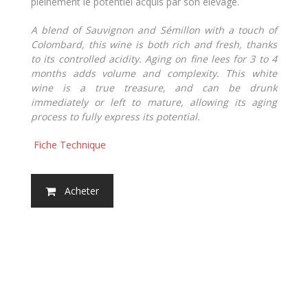
pleinement le potentiel acquis par son élevage.
A blend of Sauvignon and Sémillon with a touch of
Colombard, this wine is both rich and fresh, thanks
to its controlled acidity. Aging on fine lees for 3 to 4
months adds volume and complexity. This white
wine is a true treasure, and can be drunk
immediately or left to mature, allowing its aging
process to fully express its potential.
Fiche Technique
Acheter