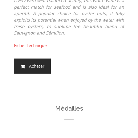
Lively with well-balanced acidity, this white wine is a
perfect match for seafood and is also ideal for an
aperitif. A popular choice for oyster huts, it fully
exploits its potential when enjoyed by the water with
fresh oysters, to sublime the beautiful blend of
Sauvignon and Sémillon.
Fiche Technique
Acheter
Médailles