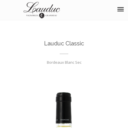
À PROPOS
NOS VINS
Lauduc Classic
BOUTIQUE
Bordeaux Blanc Sec
OENOTOURISME
SÉMINAIRE
DISTINCTIONS
ÉVÈNEMENTS
PHOTOS