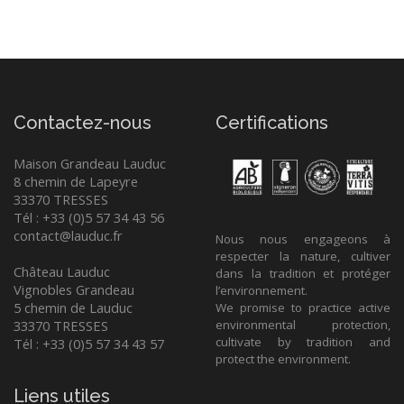
Contactez-nous
Certifications
Maison Grandeau Lauduc
8 chemin de Lapeyre
33370 TRESSES
Tél : +33 (0)5 57 34 43 56
contact@lauduc.fr
Nous nous engageons à
respecter la nature, cultiver
Château Lauduc
dans la tradition et protéger
Vignobles Grandeau
l’environnement.
5 chemin de Lauduc
We promise to practice active
33370 TRESSES
environmental protection,
cultivate by tradition and
Tél : +33 (0)5 57 34 43 57
protect the environment.
Liens utiles