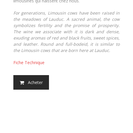
limousines qui naissent chez nous.
For generations, Limousin cows have been raised in
the meadows of Lauduc. A sacred animal, the cow
symbolizes fertility and the promise of prosperity.
The wine we associate with it is dark and dense,
exuding aromas of red and black fruits, sweet spices,
and leather. Round and full-bodeid, it is similar to
the Limousin cows that are born here at Lauduc.
Fiche Technique
Acheter