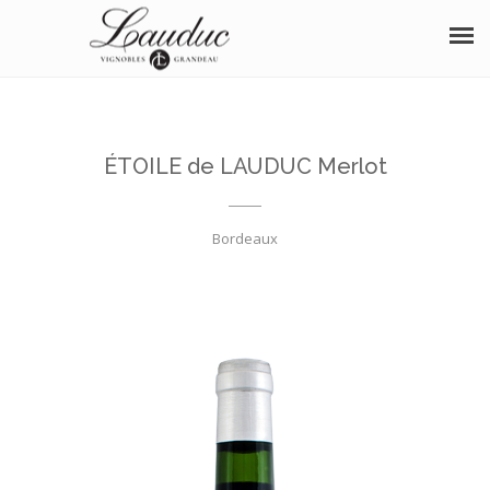
À PROPOS
NOS VINS
ÉTOILE de LAUDUC Merlot
BOUTIQUE
Bordeaux
OENOTOURISME
SÉMINAIRE
DISTINCTIONS
ÉVÈNEMENTS
PHOTOS