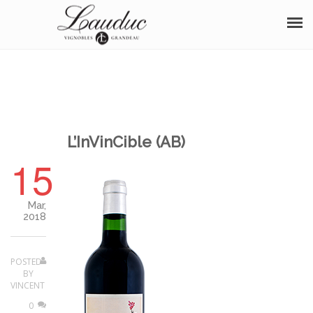
À PROPOS
NOS VINS
BOUTIQUE
L’InVinCible (AB)
15
OENOTOURISME
SÉMINAIRE
Mar,
2018
DISTINCTIONS
ÉVÈNEMENTS
POSTED
BY
VINCENT
PHOTOS
0