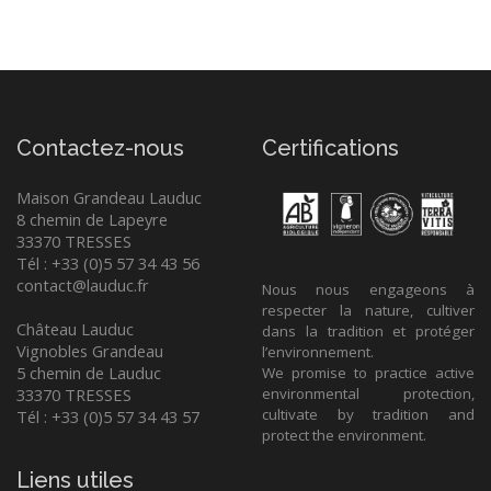
Contactez-nous
Certifications
Maison Grandeau Lauduc
8 chemin de Lapeyre
33370 TRESSES
Tél : +33 (0)5 57 34 43 56
contact@lauduc.fr
Nous nous engageons à
respecter la nature, cultiver
Château Lauduc
dans la tradition et protéger
Vignobles Grandeau
l’environnement.
5 chemin de Lauduc
We promise to practice active
33370 TRESSES
environmental protection,
cultivate by tradition and
Tél : +33 (0)5 57 34 43 57
protect the environment.
Liens utiles