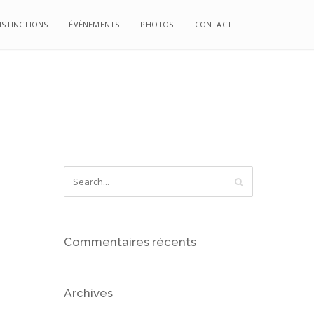
ISTINCTIONS
ISTINCTIONS
ÉVÈNEMENTS
ÉVÈNEMENTS
PHOTOS
PHOTOS
CONTACT
CONTACT
Commentaires récents
Archives