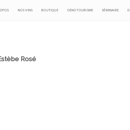
ROPOS
ROPOS
NOS VINS
NOS VINS
BOUTIQUE
BOUTIQUE
OENOTOURISME
OENOTOURISME
SÉMINAIRE
SÉMINAIRE
D
D
Estèbe Rosé