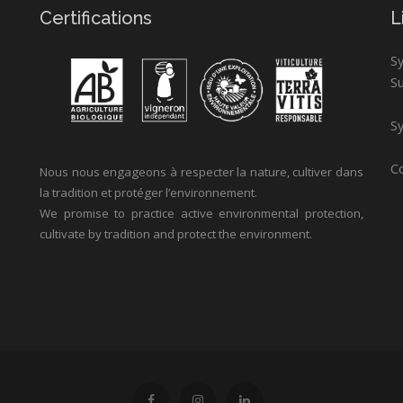
Certifications
L
S
S
Sy
Co
Nous nous engageons à respecter la nature, cultiver dans
la tradition et protéger l’environnement.
We promise to practice active environmental protection,
cultivate by tradition and protect the environment.