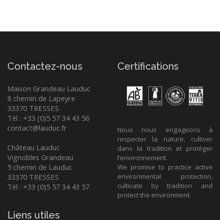
Contactez-nous
Certifications
Maison Grandeau Lauduc
8 chemin de Lapeyre
33370 TRESSES
Tél : +33 (0)5 57 34 43 56
contact@lauduc.fr
Nous nous engageons à
respecter la nature, cultiver
Château Lauduc
dans la tradition et protéger
Vignobles Grandeau
l’environnement.
5 chemin de Lauduc
We promise to practice active
33370 TRESSES
environmental protection,
cultivate by tradition and
Tél : +33 (0)5 57 34 43 57
protect the environment.
Liens utiles