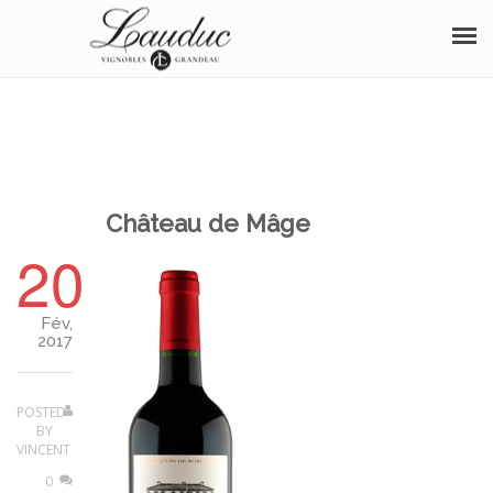
À PROPOS
NOS VINS
BOUTIQUE
Château de Mâge
20
OENOTOURISME
SÉMINAIRE
Fév,
2017
DISTINCTIONS
ÉVÈNEMENTS
POSTED
BY
VINCENT
PHOTOS
0