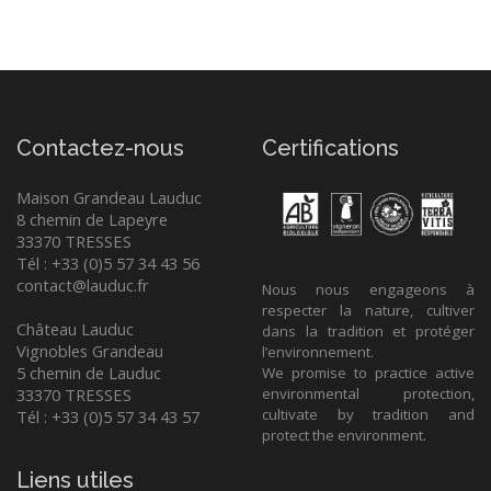
Contactez-nous
Certifications
Maison Grandeau Lauduc
8 chemin de Lapeyre
33370 TRESSES
Tél : +33 (0)5 57 34 43 56
contact@lauduc.fr
Nous nous engageons à
respecter la nature, cultiver
Château Lauduc
dans la tradition et protéger
Vignobles Grandeau
l’environnement.
5 chemin de Lauduc
We promise to practice active
33370 TRESSES
environmental protection,
cultivate by tradition and
Tél : +33 (0)5 57 34 43 57
protect the environment.
Liens utiles