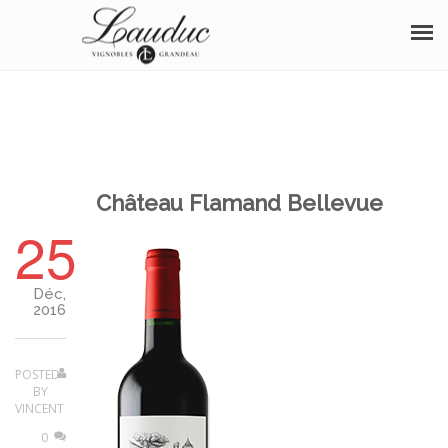
À PROPOS
NOS VINS
BOUTIQUE
Château Flamand Bellevue
25
OENOTOURISME
SÉMINAIRE
Déc,
2016
DISTINCTIONS
ÉVÈNEMENTS
POSTED
BY
VINCENT
PHOTOS
0