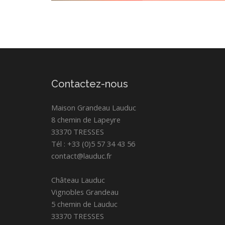
Contactez-nous
Maison Grandeau Lauduc
8 chemin de Lapeyre
33370 TRESSES
Tél : +33 (0)5 57 34 43 56
contact@lauduc.fr
Château Lauduc
Vignobles Grandeau
5 chemin de Lauduc
33370 TRESSES