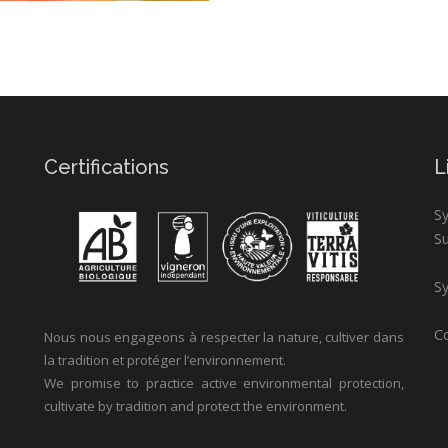
Certifications
L
S
S
Sy
Co
Nous nous engageons à respecter la nature, cultiver dans
la tradition et protéger l’environnement.
We promise to practice active environmental protection,
cultivate by tradition and protect the environment.