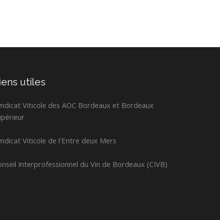
iens utiles
yndicat Viticole des AOC Bordeaux et Bordeaux
upérieur
ndicat Viticole de l'Entre deux Mers
nseil Interprofessionnel du Vin de Bordeaux (CIVB)