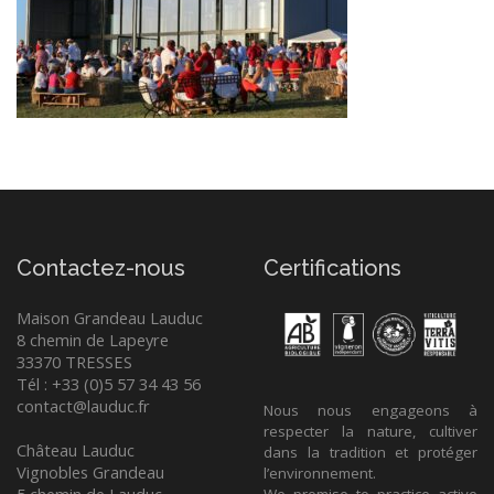
CONTACT
Contactez-nous
Certifications
Maison Grandeau Lauduc
8 chemin de Lapeyre
33370 TRESSES
Tél : +33 (0)5 57 34 43 56
contact@lauduc.fr
Nous nous engageons à
respecter la nature, cultiver
Château Lauduc
dans la tradition et protéger
Vignobles Grandeau
l’environnement.