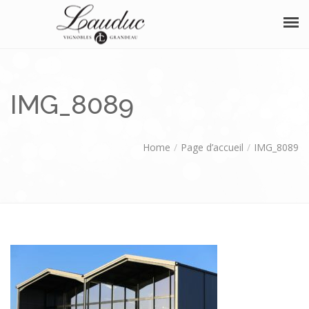
À PROPOS
IMG_8089
NOS VINS
BOUTIQUE
Home
Page d’accueil
IMG_8089
OENOTOURISME
SÉMINAIRE
DISTINCTIONS
ÉVÈNEMENTS
PHOTOS