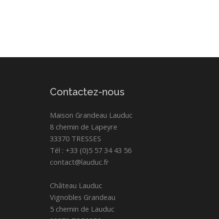
Contactez-nous
Maison Grandeau Lauduc
8 chemin de Lapeyre
33370 TRESSES
Tél : +33 (0)5 57 34 43 56
contact@lauduc.fr
Château Lauduc
Vignobles Grandeau
5 chemin de Lauduc