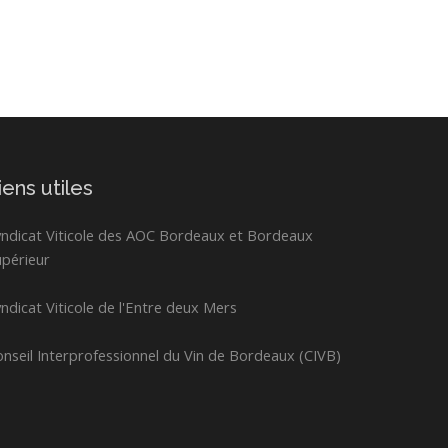
iens utiles
yndicat Viticole des AOC Bordeaux et Bordeaux
upérieur
ndicat Viticole de l'Entre deux Mers
nseil Interprofessionnel du Vin de Bordeaux (CIVB)