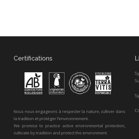
Certifications
L
S
S
Sy
Co
Nous nous engageons à respecter la nature, cultiver dans
la tradition et protéger l’environnement.
We promise to practice active environmental protection,
cultivate by tradition and protect the environment.