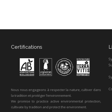
Certifications
L
S
S
Sy
Co
Nous nous engageons à respecter la nature, cultiver dans
la tradition et protéger l’environnement.
We promise to practice active environmental protection,
cultivate by tradition and protect the environment.