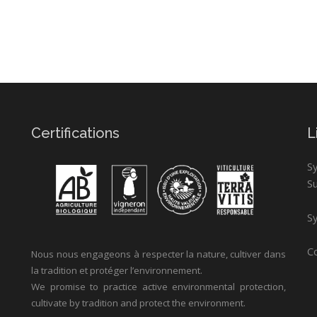
Certifications
L
S
S
Sy
Co
Nous nous engageons à respecter la nature, cultiver dans
la tradition et protéger l’environnement.
We promise to practice active environmental protection,
cultivate by tradition and protect the environment.