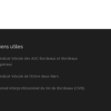
iens utiles
yndicat Viticole des AOC Bordeaux et Bordeaux
upérieur
ndicat Viticole de l'Entre deux Mers
nseil Interprofessionnel du Vin de Bordeaux (CIVB)