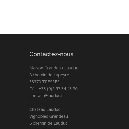
Contactez-nous
Maison Grandeau Lauduc
8 chemin de Lapeyre
33370 TRESSES
Tél : +33 (0)5 57 34 43 56
contact@lauduc.fr
Château Lauduc
Vignobles Grandeau
5 chemin de Lauduc