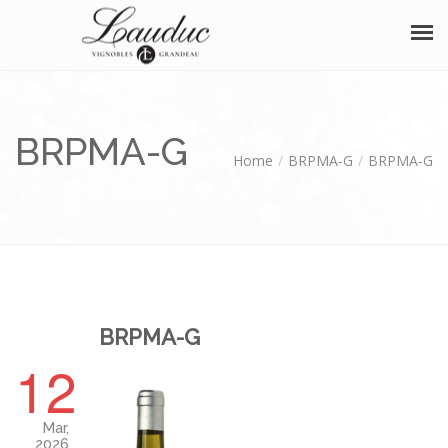
À PROPOS
BRPMA-G
NOS VINS
Home
BRPMA-G
BRPMA-G
BOUTIQUE
OENOTOURISME
SÉMINAIRE
DISTINCTIONS
BRPMA-G
12
ÉVÈNEMENTS
PHOTOS
Mar,
2026