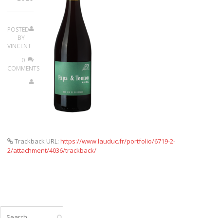
CONTACT
POSTED
BY
VINCENT
0
COMMENTS
Trackback URL:
https://www.lauduc.fr/portfolio/6719-2-
2/attachment/4036/trackback/